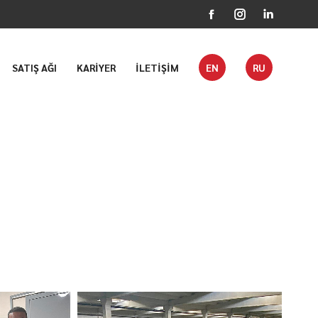
Facebook
Instagram
Linkedin
page
page
page
SATIŞ AĞI
KARİYER
İLETİŞİM
EN
RU
opens
opens
opens
in
in
in
new
new
new
window
window
window
Tüm Haberler