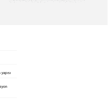
 yapısı
asyon