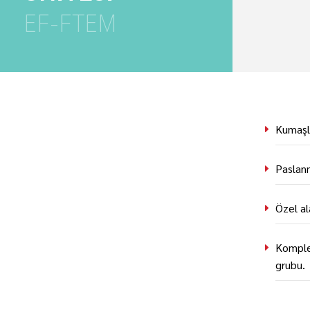
EF-FTEM
Kumaşla
Paslanm
Özel al
Komple 
grubu.