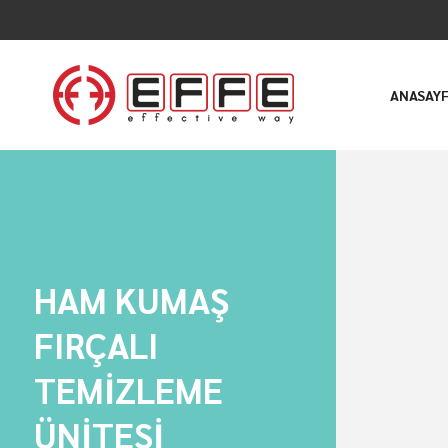
ANASAY
HAM KUMAŞ
FIRÇALI
TEMİZLEME
ÜNİTESİ