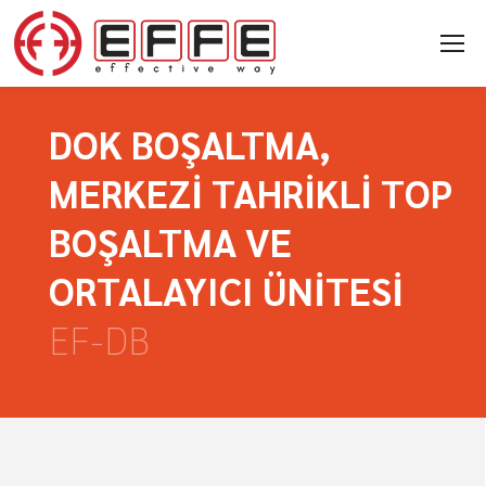
DOK BOŞALTMA,
MERKEZİ TAHRİKLİ TOP
BOŞALTMA VE
ORTALAYICI ÜNİTESİ
EF-DB