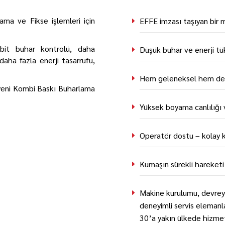
ama ve Fikse işlemleri için
EFFE imzası taşıyan bir 
abit buhar kontrolü, daha
Düşük buhar ve enerji tü
aha fazla enerji tasarrufu,
Hem geleneksel hem de di
i yeni Kombi Baskı Buharlama
Yüksek boyama canlılığı v
Operatör dostu – kolay k
Kumaşın sürekli hareketi 
Makine kurulumu, devreye
deneyimli servis elemanl
30’a yakın ülkede hizme