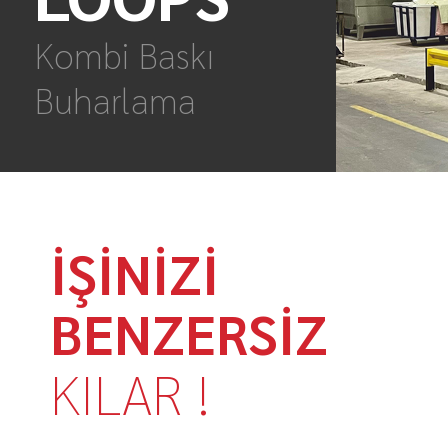
Kombi Baskı
Buharlama
İŞİNİZİ
BENZERSİZ
KILAR !