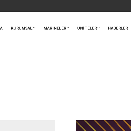
FA
KURUMSAL
MAKİNELER
ÜNİTELER
HABERLER
poTextile2024’te