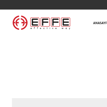
ANASAY
30 EKİM 2024
EFFE imzalı makineler yeniden #Ex
Tüm Haberler
▸