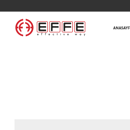
ANASAY
1 ŞUBAT 2024
18. DTG Textile & Garment Fuarı’nd
Tüm Haberler
▸