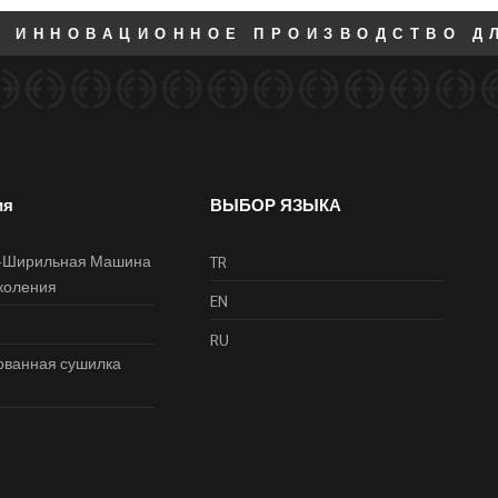
 ИННОВАЦИОННОЕ ПРОИЗВОДСТВО Д
ия
ВЫБОР ЯЗЫКА
-Ширильная Машина
TR
коления
EN
RU
ованная сушилка
р